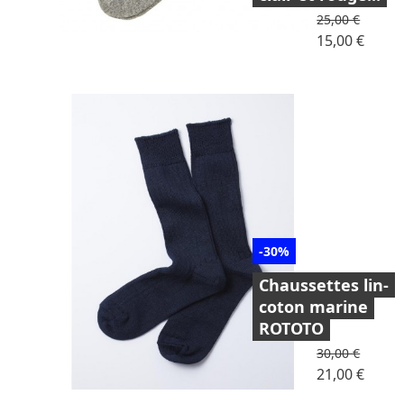
Prix de base
25,00 €
Prix
15,00 €
-30%
Chaussettes lin-
coton marine
ROTOTO
Prix de base
30,00 €
Prix
21,00 €