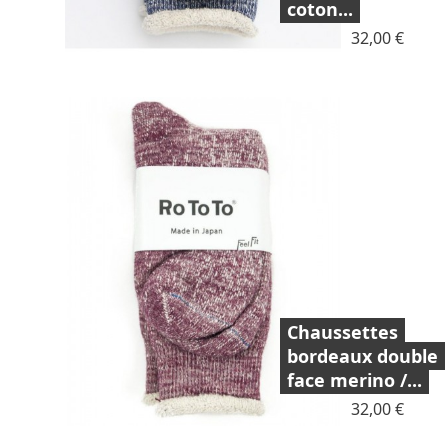
coton...
Prix
32,00 €
Chaussettes
bordeaux double
face merino /...
Prix
32,00 €