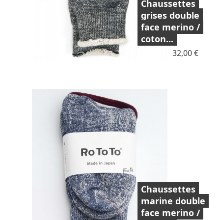
Chaussettes
grises double
face merino /
coton...
Prix
32,00 €
Chaussettes
marine double
face merino /