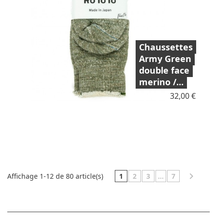
Chaussettes
Army Green
double face
merino /...
Prix
32,00 €

1
2
3
…
7
Affichage 1-12 de 80 article(s)