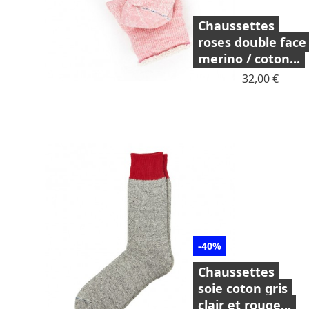
Chaussettes
roses double face
merino / coton...
Prix
32,00 €
-40%
Chaussettes
soie coton gris
clair et rouge...