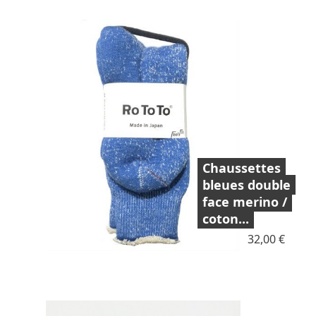
Chaussettes
bleues double
face merino /
coton...
Prix
32,00 €