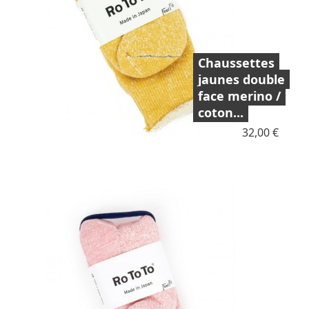
Chaussettes
jaunes double
face merino /
coton...
Prix
32,00 €