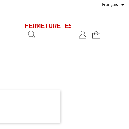

Français
FERMETURE ESTIVALE - Les e