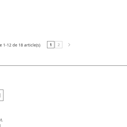

1
2
e 1-12 de 18 article(s)
t.
H