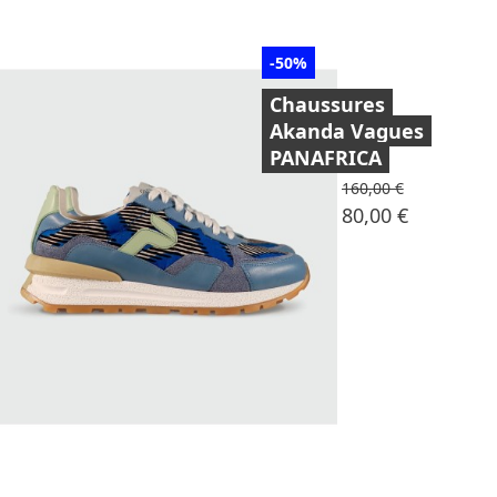
-50%
Chaussures
Akanda Vagues
PANAFRICA
Prix de base
160,00 €
Prix
80,00 €