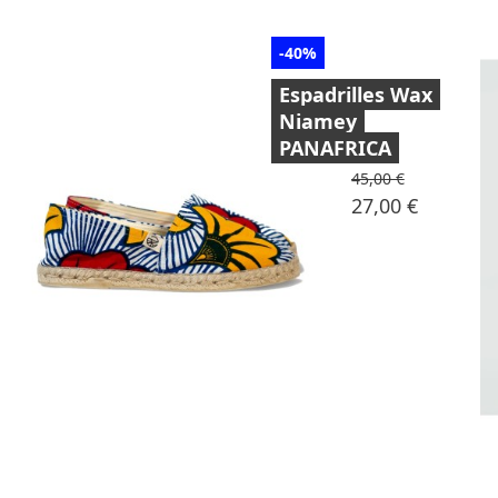
-40%
Espadrilles Wax
Niamey
PANAFRICA
Prix de base
45,00 €
Prix
27,00 €