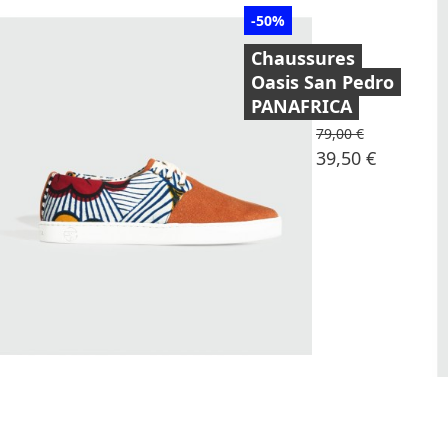
-50%
Chaussures
Oasis San Pedro
PANAFRICA
Prix de base
79,00 €
Prix
39,50 €