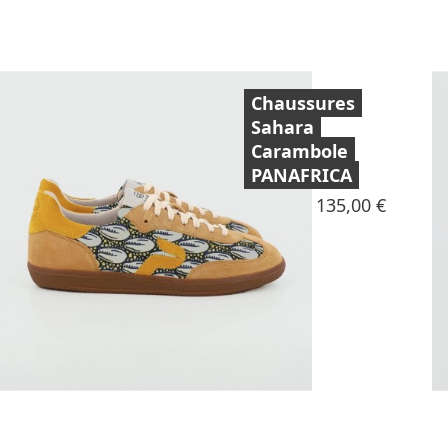
Chaussures
Sahara
Carambole
PANAFRICA
Prix
135,00 €