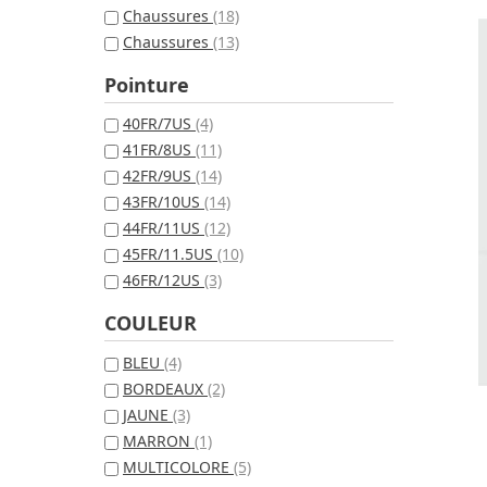
Chaussures
(18)
Chaussures
(13)
Pointure
40FR/7US
(4)
41FR/8US
(11)
42FR/9US
(14)
43FR/10US
(14)
44FR/11US
(12)
45FR/11.5US
(10)
46FR/12US
(3)
COULEUR
BLEU
(4)
BORDEAUX
(2)
JAUNE
(3)
MARRON
(1)
MULTICOLORE
(5)