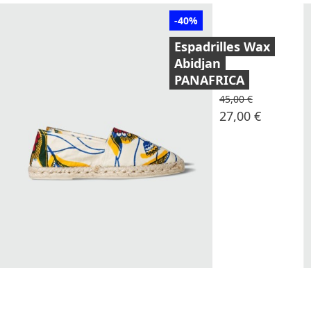
-40%
Espadrilles Wax
Abidjan
PANAFRICA
Prix de base
45,00 €
Prix
27,00 €