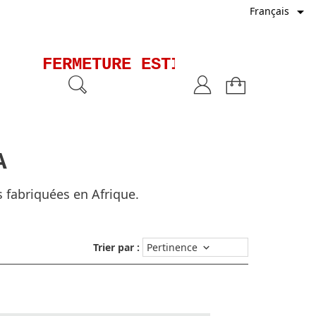

Français
FERMETURE ESTIVALE - Les expé
A
 fabriquées en Afrique.
Trier par :
Pertinence
keyboard_arrow_down