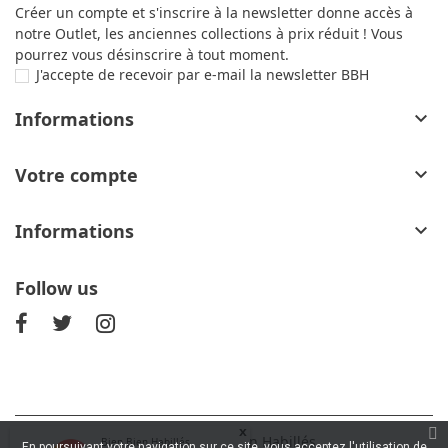
Créer un compte et s'inscrire à la newsletter donne accès à
notre Outlet, les anciennes collections à prix réduit ! Vous
pourrez vous désinscrire à tout moment.
J'accepte de recevoir par e-mail la newsletter BBH
Informations

Votre compte

Informations

Follow us
x
© 2026 - Bien Bien Habillés
Bien Bien Habillés
En poursuivant votre navigation sur ce site, vous acceptez l'utilisation de