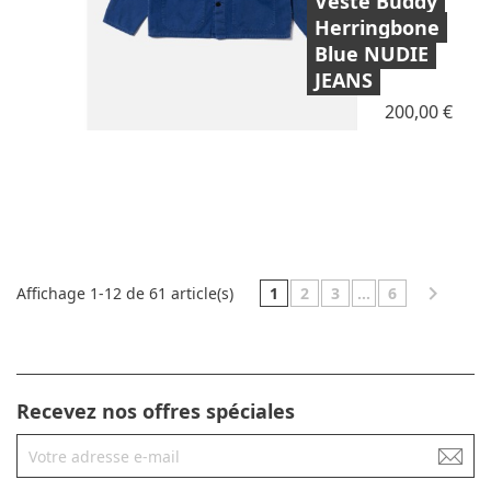
Veste Buddy
Herringbone
Blue NUDIE
JEANS
Prix
200,00 €

1
2
3
…
6
Affichage 1-12 de 61 article(s)
Recevez nos offres spéciales