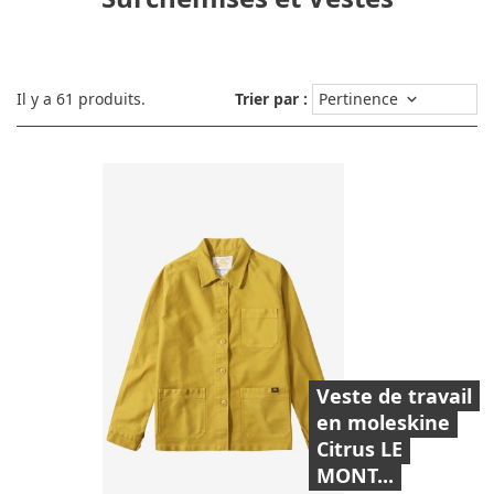
Il y a 61 produits.
Trier par :
Pertinence
keyboard_arrow_down
Veste de travail
en moleskine
Citrus LE
MONT...