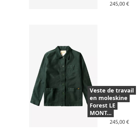
Prix
245,00 €
Veste de travail
en moleskine
Forest LE
MONT...
Prix
245,00 €