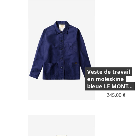
Veste de travail
en moleskine
bleue LE MONT...
Prix
245,00 €