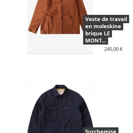
Veste de travail
en moleskine
brique LE
MONT...
Prix
245,00 €
Surchemise