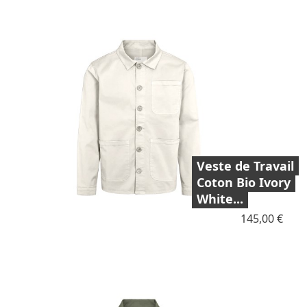
Veste de Travail
Coton Bio Ivory
White...
Prix
145,00 €