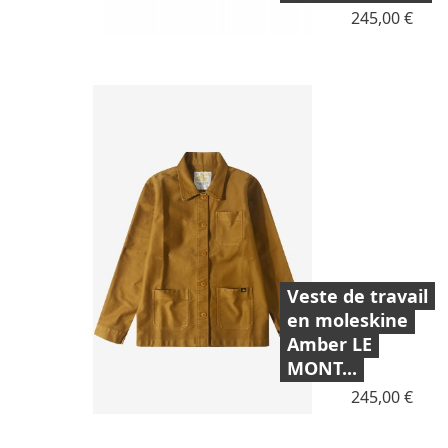
Prix
245,00 €
Veste de travail
en moleskine
Amber LE
MONT...
Prix
245,00 €