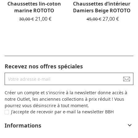
Chaussettes lin-coton
Chaussettes d’intérieur
marine ROTOTO
Damiers Beige ROTOTO
Prix de base
Prix
21,00 €
Prix de base
Prix
27,00 €
30,00 €
45,00 €
Recevez nos offres spéciales
Créer un compte et s'inscrire à la newsletter donne accès à
notre Outlet, les anciennes collections à prix réduit ! Vous
pourrez vous désinscrire à tout moment.
J'accepte de recevoir par e-mail la newsletter BBH
Informations
