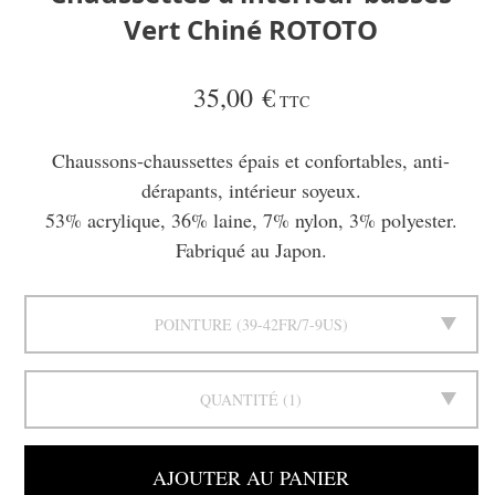
Vert Chiné ROTOTO
35,00 €
TTC
Chaussons-chaussettes épais et confortables, anti-
dérapants, intérieur soyeux.
53% acrylique, 36% laine, 7% nylon, 3% polyester.
Fabriqué au Japon.
POINTURE
39-42FR/7-9US
QUANTITÉ
1
AJOUTER AU PANIER