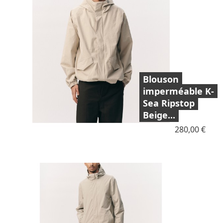
Blouson
imperméable K-
Sea Ripstop
Beige...
Prix
280,00 €