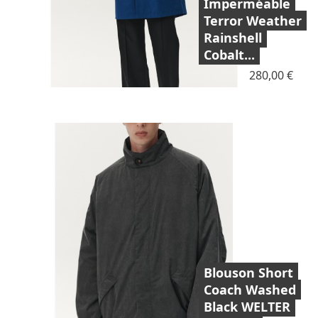
Imperméable
Terror Weather
Rainshell
Cobalt...
Prix
280,00 €
Blouson Short
Coach Washed
Black WELTER