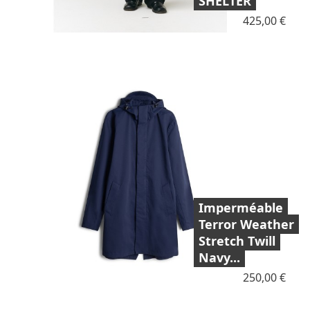
SHELTER
Prix
425,00 €
Imperméable
Terror Weather
Stretch Twill
Navy...
Prix
250,00 €