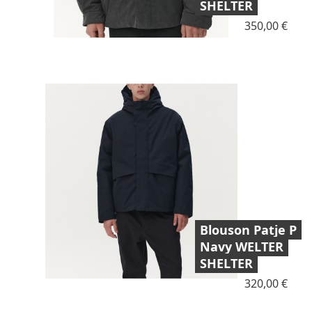
SHELTER
Prix
350,00 €
Blouson Patje P
Navy WELTER
SHELTER
Prix
320,00 €