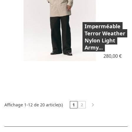
Imperméable
Terror Weather
Nylon Light
Army...
Prix
280,00 €

1
2
Affichage 1-12 de 20 article(s)