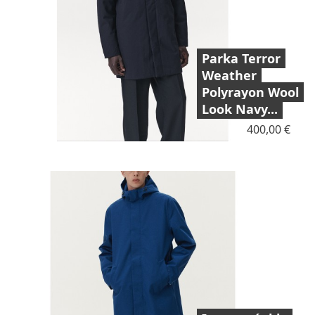
Parka Terror
Weather
Polyrayon Wool
Look Navy...
Prix
400,00 €