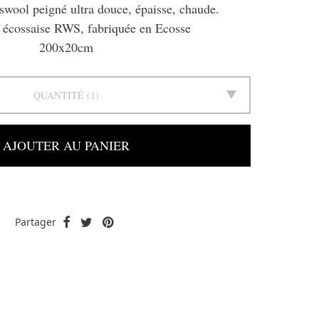
wool peigné ultra douce, épaisse, chaude.
 écossaise RWS, fabriquée en Ecosse
200x20cm
QUANTITÉ
1
AJOUTER AU PANIER
Partager