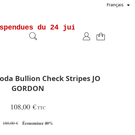

Français
spendues du 24 juillet au 21 aoû
oda Bullion Check Stripes JO
GORDON
108,00 €
TTC
Économisez 40%
180,00 €