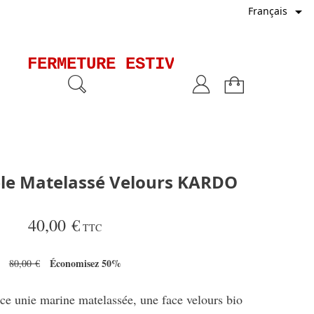

Français
FERMETURE ESTIVALE - Les expéd
ble Matelassé Velours KARDO
40,00 €
TTC
Économisez 50%
80,00 €
ace unie marine matelassée, une face velours bio