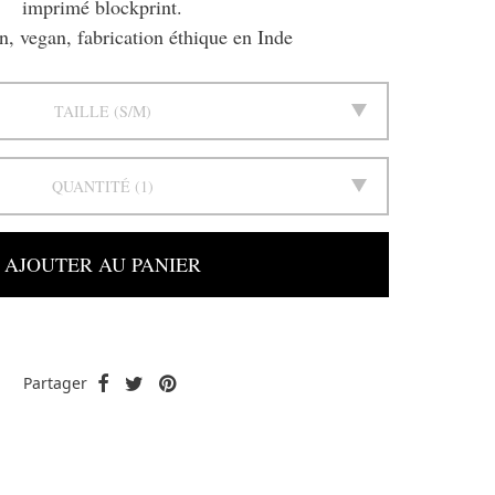
imprimé blockprint.
, vegan, fabrication éthique en Inde
TAILLE
S/M
QUANTITÉ
1
AJOUTER AU PANIER
Partager