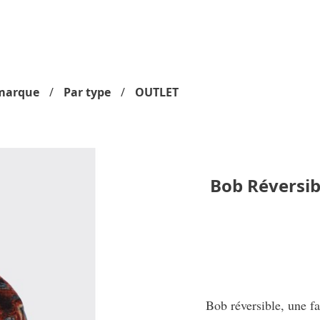
marque
Par type
OUTLET
Bob Réversi
Bob réversible, une f