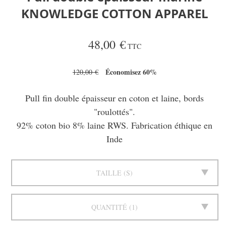
KNOWLEDGE COTTON APPAREL
48,00 €
TTC
Économisez 60%
120,00 €
Pull fin double épaisseur en coton et laine, bords
"roulottés".
92% coton bio 8% laine RWS. Fabrication éthique en
Inde
TAILLE
S
QUANTITÉ
1