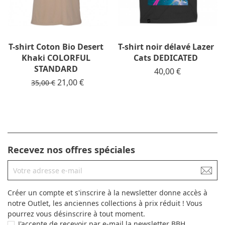
T-shirt Coton Bio Desert
T-shirt noir délavé Lazer
Khaki COLORFUL
Cats DEDICATED
STANDARD
Prix
40,00 €
Prix de base
Prix
21,00 €
35,00 €
Recevez nos offres spéciales
Créer un compte et s'inscrire à la newsletter donne accès à
notre Outlet, les anciennes collections à prix réduit ! Vous
pourrez vous désinscrire à tout moment.
J'accepte de recevoir par e-mail la newsletter BBH