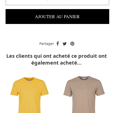
AJOUTER AU PANIER
Partager
Les clients qui ont acheté ce produit ont
également acheté...
-40%