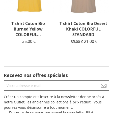
T-shirt Coton Bio
T-shirt Coton Bio Desert
Burned Yellow
Khaki COLORFUL
COLORFUL...
STANDARD
Prix
35,00 €
Prix de base
Prix
21,00 €
35,00 €
Recevez nos offres spéciales
Créer un compte et s'inscrire à la newsletter donne accès à
notre Outlet, les anciennes collections à prix réduit ! Vous
pourrez vous désinscrire à tout moment.
J'accepte de recevoir par e-mail la newsletter BBH