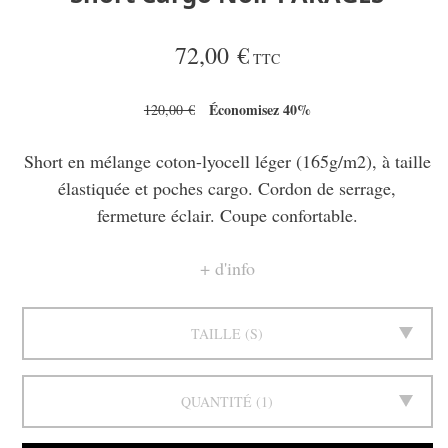
72,00 €
TTC
Économisez 40%
120,00 €
Short en mélange coton-lyocell léger (165g/m2), à taille
élastiquée et poches cargo. Cordon de serrage,
fermeture éclair. Coupe confortable.
d'info
TAILLE
S
QUANTITÉ
1