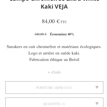
Kaki VEJA
84,00 €
TTC
Économisez 40%
140,00 €
Sneakers en cuir chromefree et matériaux écologiques.
Logo et arrière en suède kaki.
Fabrication éthique au Brésil
d'info
POINTURE
44FR/11US
QUANTITÉ
1